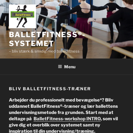
Videre
til
indhold
BALLETFITNESS®-
SYSTEMET
– bliv stærk & smidig med balletfitness
Menu
BLIV BALLETFITNESS-TRÆNER
Arbejder du professionelt med bevægelse*? Bliv
uddannet BalletFitness®-træner og lær ballettens
undervisningsmetode fra grunden. Start med at
deltage på
BalletFitness-workshop INTRO
, som vil
give dig et overblik over systemet samt ny
inspiration til din undervisning/træning.