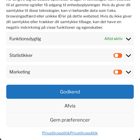
til at gemme og/eller få adgang til enhedsoplysninger. Hvis du giver dit
samtykke til disse teknologier, kan vi behandle data som f.eks.
browsingadfærd eller unikke ID'er på dette websted. Hvis du ikke giver
dit samtykke eller trækker dit samtykke tilbage, kan det have en
negativ indvirkning på visse funktioner og egenskaber.
Funktionsdygtig
Altid aktiv
Statistikker
LYT TIL MUSIKKEN
Marketing
Godkend
Afvis
Gem præferencer
Privatlivspolitik
Drevet af WordPress
Privatlivspolitik
Privatlivspolitik