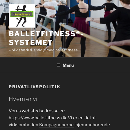
Videre
til
indhold
BALLETFITNESS®-
SYSTEMET
– bliv stærk & smidig med balletfitness
Menu
PRIVATLIVSPOLITIK
Hvem er vi
Vores webstedsadresse er:
https://www.balletfitness.dk. Vi er en del af
virksomheden
Kompagnonerne
, hjemmehørende