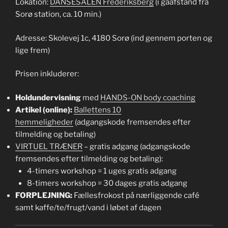
Lokation:
DANSESALEN Frederiksberg
(i gåafstand fra
Sorø station, ca. 10 min.)
Adresse: Skolevej 1c, 4180 Sorø (ind gennem porten og
lige frem)
Prisen inkluderer:
Holdundervisning
med
HANDS-ON body coaching
Artikel (online):
Ballettens 10
hemmeligheder
(adgangskode fremsendes efter
tilmelding og betaling)
VIRTUEL TRÆNER
– gratis adgang (adgangskode
fremsendes efter tilmelding og betaling):
4-timers workshop = 1 uges gratis adgang
8-timers workshop = 30 dages gratis adgang
FORPLEJNING:
Fællesfrokost på nærliggende café
samt kaffe/te/frugt/vand i løbet af dagen