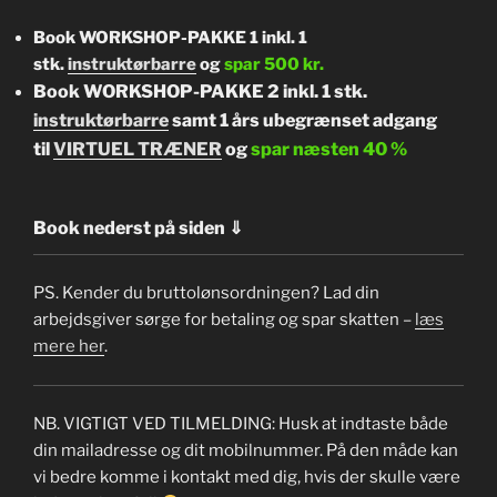
Book WORKSHOP-PAKKE 1
inkl. 1
stk.
instruktørbarre
og
spar 500 kr.
Book WORKSHOP-PAKKE 2 inkl. 1 stk.
instruktørbarre
samt 1 års ubegrænset adgang
til
VIRTUEL TRÆNER
og
spar næsten 40 %
Book nederst på siden ⇓
PS. Kender du bruttolønsordningen? Lad din
arbejdsgiver sørge for betaling og spar skatten –
læs
mere her
.
NB. VIGTIGT VED TILMELDING: Husk at indtaste både
din mailadresse og dit mobilnummer. På den måde kan
vi bedre komme i kontakt med dig, hvis der skulle være