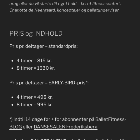
brug eller du vil starte dit eget hold – fx i et fitnesscenter”,
Charlotte de Neergaard, konceptejer og balletunderviser
PRIS og INDHOLD
Pris pr. deltager – standardpris:
4 timer = 815 kr.
8 timer = 1630 kr.
Pris pr. deltager – EARLY-BIRD-pris*:
4 timer = 498 kr.
8 timer = 995 kr.
*) Indtil 14 dage før + for abonnenter på
BalletFitness-
BLOG
eller
DANSESALEN Frederiksberg