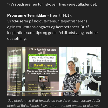
*) Vi spadserer en tur i skoven, hvis vejret tillader det.
Program eftermiddag
– frem til kl. 17:
Vi fokuserer på
holdværten
s,
hjælpetræneren
s
og
instruktøren
s opgaver og kompetencer. Du få
inspiration samt tips og gode råd til
udstyr
og praktisk
opsætning.
“Jeg glæder mig til at fortælle og vise dig alt om, hvordan du får
glæde af BalletFitness®-systemet – uanset om det er til privat