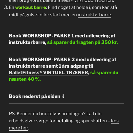
eller brug vores
BalletFitness® VIRTUEL TRÆNER
.
En
workout barre
: Find noget at holde i, som kan stå
instruktørbarre
midt på gulvet eller start med en
.
Book WORKSHOP-PAKKE 1 med udlevering af
instruktørbarre,
så sparer du fragten på 350 kr.
Book WORKSHOP-PAKKE 2 med udlevering af
instruktørbarre samt 1 års adgang til
BalletFitness® VIRTUEL TRÆNER
,
så sparer du
næsten 40 %.
Book nederst på siden ⇓
PS. Kender du bruttolønsordningen? Lad din
arbejdsgiver sørge for betaling og spar skatten –
læs
mere her
.