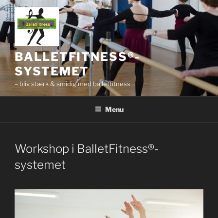
Videre
til
indhold
BALLETFITNESS®-
SYSTEMET
– bliv stærk & smidig med balletfitness
Menu
Workshop i BalletFitness®-
systemet