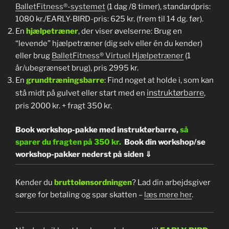
BalletFitness®-systemet
(1 dag /8 timer), standardpris:
1080 kr./EARLY-BIRD-pris: 625 kr. (frem til 14 dg. før).
En
hjælpetræner
, der viser øvelserne: Brug en
“levende” hjælpetræner (dig selv eller én du kender)
eller brug
BalletFitness® Virtuel Hjælpetræner
(1
år/ubegrænset brug), pris 2995 kr.
En
grundtræningsbarre
: Find noget at holde i, som kan
instruktørbarre
stå midt på gulvet eller start med en
,
pris 2000 kr. + fragt 350 kr.
Book workshop-pakke med instruktørbarre,
så
sparer du fragten på 350 kr.
Book din workshop/se
workshop-pakker nederst på siden ⇓
Kender du
bruttolønsordningen
? Lad din arbejdsgiver
sørge for betaling og spar skatten –
læs mere her
.