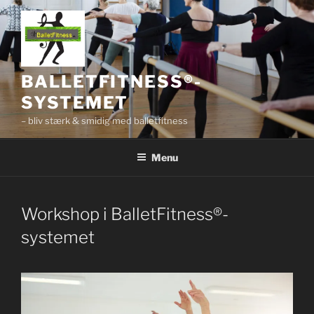
Videre
til
indhold
BALLETFITNESS®-
SYSTEMET
– bliv stærk & smidig med balletfitness
Menu
Workshop i BalletFitness®-
systemet