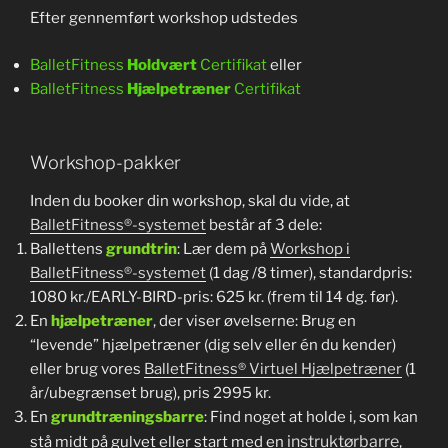
Efter gennemført workshop udstedes
BalletFitness
Holdvært
Certifikat
eller
BalletFitness
Hjælpetræner
Certifikat
Workshop-pakker
Inden du booker din workshop, skal du vide, at
BalletFitness®-systemet
består af 3 dele:
Ballettens
grundtrin
: Lær dem på
Workshop i
BalletFitness®-systemet
(1 dag /8 timer), standardpris:
1080 kr./EARLY-BIRD-pris: 625 kr. (frem til 14 dg. før).
En
hjælpetræner
, der viser øvelserne: Brug en
“levende” hjælpetræner (dig selv eller én du kender)
eller brug vores
BalletFitness® Virtuel Hjælpetræner
(1
år/ubegrænset brug), pris 2995 kr.
En
grundtræningsbarre
: Find noget at holde i, som kan
instruktørbarre
stå midt på gulvet eller start med en
,