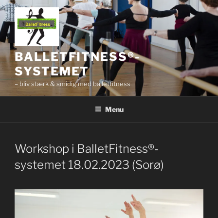
Videre
til
indhold
BALLETFITNESS®-
SYSTEMET
– bliv stærk & smidig med balletfitness
Menu
Workshop i BalletFitness®-
systemet 18.02.2023 (Sorø)