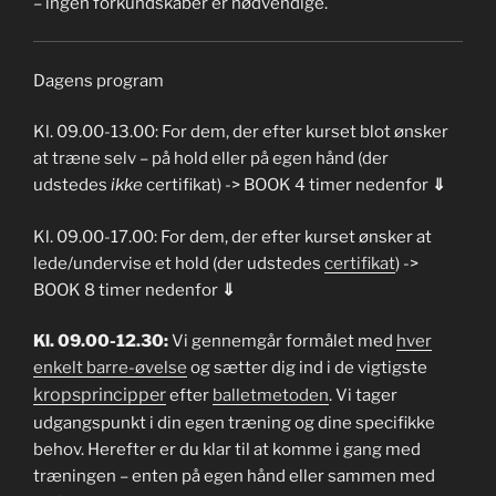
– ingen forkundskaber er nødvendige.
Dagens program
Kl. 09.00-13.00: For dem, der efter kurset blot ønsker
at træne selv – på hold eller på egen hånd (der
udstedes
ikke
certifikat) -> BOOK 4 timer nedenfor
⇓
Kl. 09.00-17.00: For dem, der efter kurset ønsker at
lede/undervise et hold (der udstedes
certifikat
) ->
BOOK 8 timer nedenfor
⇓
Kl. 09.00-12.30:
Vi gennemgår formålet med
hver
enkelt barre-øvelse
og sætter dig ind i de vigtigste
kropsprincipper
efter
balletmetoden
. Vi tager
udgangspunkt i din egen træning og dine specifikke
behov. Herefter er du klar til at komme i gang med
træningen – enten på egen hånd eller sammen med