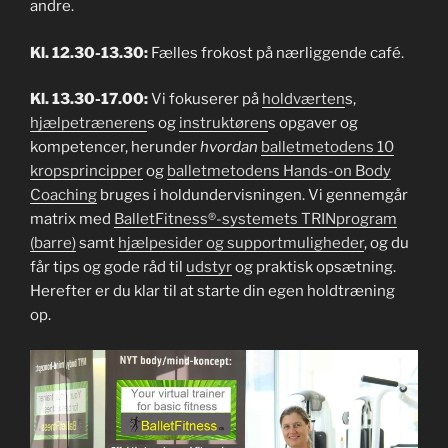
andre.
Kl. 12.30-13.30:
Fælles frokost på nærliggende café.
Kl. 13.30-17.00:
Vi fokuserer på
holdværten
s,
hjælpetræneren
s og
instruktøren
s opgaver og
kompetencer, herunder
hvordan
balletmetodens 10
kropsprincipper
og
balletmetodens Hands-on Body
Coaching
bruges i holdundervisningen. Vi gennemgår
matrix med
BalletFitness®-systemets TRINprogram
(barre)
samt
hjælpesider og supportmuligheder
, og du
får tips og gode råd til
udstyr
og praktisk opsætning.
Herefter er du klar til at starte din egen holdtræning
op.