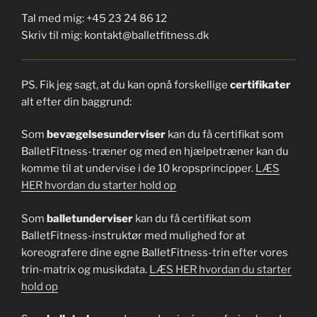
Tal med mig: +45 23 24 86 12
Skriv til mig: kontakt@balletfitness.dk
PS. Fik jeg sagt, at du kan opnå forskellige
certifikater
alt efter din baggrund:
Som
bevægelsesunderviser
kan du få certifikat som
BalletFitness-træner og med en hjælpetræner kan du
komme til at undervise i de 10 kropsprincipper.
LÆS
HER hvordan du starter hold op
Som
balletunderviser
kan du få certifikat som
BalletFitness-instruktør med mulighed for at
koreografere dine egne BalletFitness-trin efter vores
trin-matrix og musikdata.
LÆS HER hvordan du starter
hold op