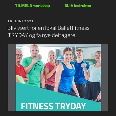
TILMELD workshop
BLIV instruktør
UDGIVET
16. JUNI 2021
DEN
Bliv vært for en lokal BalletFitness
TRYDAY og få nye deltagere