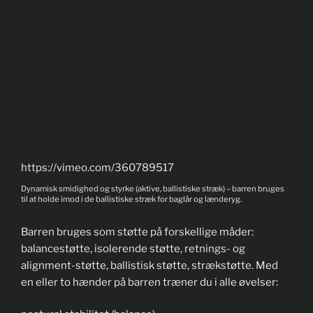
https://vimeo.com/360789517
Dynamisk smidighed og styrke (aktive, ballistiske stræk) – barren bruges
til at holde imod i de ballistiske stræk for baglår og lænderyg.
Barren bruges som støtte på forskellige måder:
balancestøtte, isolerende støtte, retnings- og
alignment-støtte, ballistisk støtte, strækstøtte. Med
en eller to hænder på barren træner du i alle øvelser: