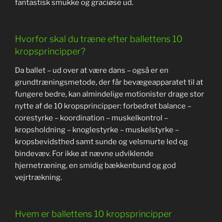
fantastisk smukke og graciøse ud.
Hvorfor skal du træne efter ballettens 10
kropsprincipper?
Da ballet – ud over at være dans – også er en
grundtræningsmetode, der får bevægeapparatet til at
fungere bedre, kan almindelige motionister drage stor
nytte af de 10 kropsprincipper: forbedret balance –
corestyrke – koordination – muskelkontrol –
kropsholdning – knoglestyrke – muskelstyrke –
kropsbevidsthed samt sunde og velsmurte led og
bindevæv. For ikke at nævne udviklende
hjernetræning, en smidig bækkenbund og god
vejrtrækning.
Hvem er ballettens 10 kropsprincipper