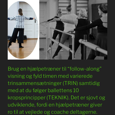
Brug en hjælpetræner til “follow-along”
visning og fyld timen med varierede
trinsammensætninger (TRIN) samtidig
med at du følger ballettens 10
kropsprincipper (TEKNIK). Det er sjovt og
udviklende, fordi en hjælpetræner giver
ro til at vejlede og coache deltagerne.