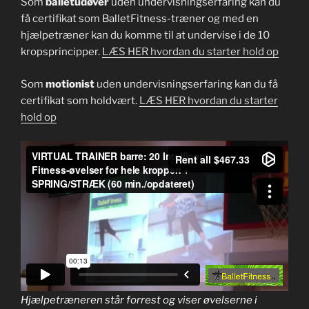
Som
balletudøver
uden undervisningserfaring kan du
få certifikat som BalletFitness-træner og med en
hjælpetræner kan du komme til at undervise i de 10
kropsprincipper.
LÆS HER hvordan du starter hold op
Som
motionist
uden undervisningserfaring kan du få
certifikat som holdvært.
LÆS HER hvordan du starter
hold op
Hjælpetræneren står forrest og viser øvelserne i