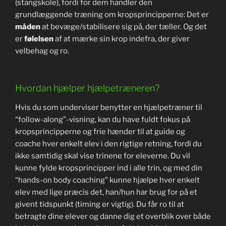
(stangskole), fordi for dem handler den
grundlæggende træning om kropsprincipperne: Det er
måden
at bevæge/stabilisere sig på, der tæller. Og det
er
følelsen
af at mærke sin krop indefra, der giver
velbehag og ro.
Hvordan hjælper hjælpetræneren?
Hvis du som underviser benytter en hjælpetræner til
“follow-along”-visning, kan du have fuldt fokus på
kropsprincipperne og frie hænder til at guide og
coache hver enkelt elev i den rigtige retning, fordi du
ikke samtidig skal vise trinene for eleverne. Du vil
kunne fylde kropsprincipper ind i alle trin, og med din
“hands-on body coaching” kunne hjælpe hver enkelt
elev med lige præcis det, han/hun har brug for på et
givent tidspunkt (timing er vigtig). Du får ro til at
betragte dine elever og danne dig et overblik over både