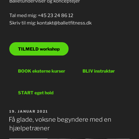
Balletunderviser og konceptejer
Tal med mig: +45 23 24 86 12
Skriv til mig: kontakt@balletfitness.dk
TILMELD workshop
BOOK eksterne kurser
BLIV instruktør
START eget hold
UDGIVET
19. JANUAR 2021
DEN
Få glade, voksne begyndere med en
hjælpetræner