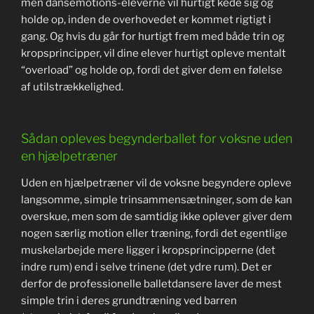
men dansemotions-eleverne vil hurtigt kede sig og
holde op, inden de overhovedet er kommet rigtigt i
gang. Og hvis du går for hurtigt frem med både trin og
kropsprincipper, vil dine elever hurtigt opleve mentalt
“overload” og holde op, fordi det giver dem en følelse
af utilstrækkelighed.
Sådan opleves begynderballet for voksne uden
en hjælpetræner
Uden en hjælpetræner vil de voksne begyndere opleve
langsomme, simple trinsammensætninger, som de kan
overskue, men som de samtidig ikke oplever giver dem
nogen særlig motion eller træning, fordi det egentlige
muskelarbejde mere ligger i kropsprincipperne (det
indre rum) end i selve trinene (det ydre rum). Det er
derfor de professionelle balletdansere laver de mest
simple trin i deres grundtræning ved barren