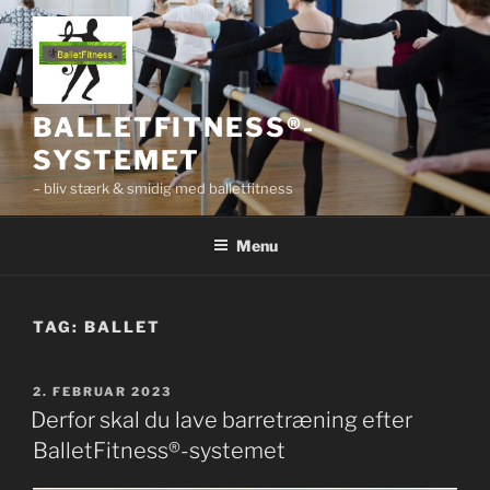
Videre
til
indhold
BALLETFITNESS®-
SYSTEMET
– bliv stærk & smidig med balletfitness
Menu
TAG:
BALLET
UDGIVET
2. FEBRUAR 2023
DEN
Derfor skal du lave barretræning efter
BalletFitness®-systemet