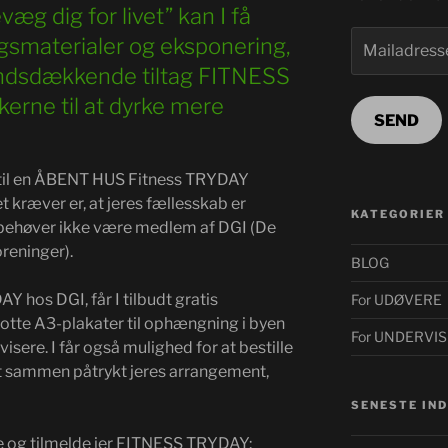
g dig for livet” kan I få
Mailadresse
ngsmaterialer og eksponering,
landsdækkende tiltag FITNESS
erne til at dyrke mere
SEND
r til en ÅBENT HUS Fitness TRYDAY
 kræver er, at jeres fællesskab er
KATEGORIER
I behøver ikke være medlem af DGI (De
reninger).
BLOG
AY hos DGI, får I tilbudt gratis
For UDØVERE
lotte A3-plakater til ophængning i byen
For UNDERVI
visere. I får også mulighed for at bestille
alt sammen påtrykt jeres arrangement,
SENESTE IN
re og tilmelde jer FITNESS TRYDAY: