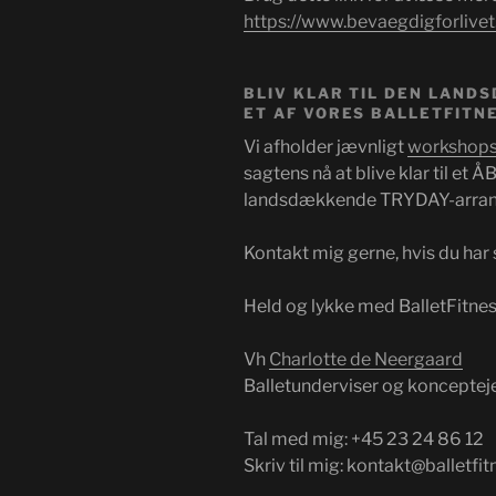
https://www.bevaegdigforlivet.
BLIV KLAR TIL DEN LAND
ET AF VORES BALLETFITN
Vi afholder jævnligt
workshops 
sagtens nå at blive klar til et
landsdækkende TRYDAY-arra
Kontakt mig gerne, hvis du har
Held og lykke med BalletFitn
Vh
Charlotte de Neergaard
Balletunderviser og konceptej
Tal med mig: +45 23 24 86 12
Skriv til mig: kontakt@balletfi