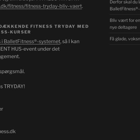
Derfor skal du 
dk/fitness/fitness-tryday-bliv-vaert
.
BalletFitness®
Bliv vært for e
SDÆKKENDE FITNESS TRYDAY MED
nye deltagere
ESS-KURSER
Få glade, voks
i BalletFitness®-systemet
, så I kan
 ÅBENT HUS-event under det
ngement.
 spørgsmål.
ess TRYDAY!
er
tness.dk