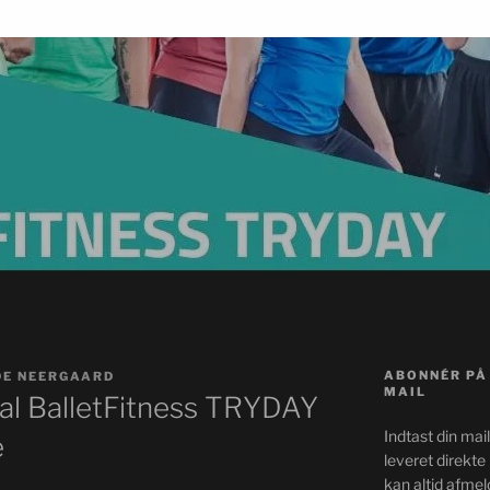
ABONNÉR PÅ
DE NEERGAARD
MAIL
okal BalletFitness TRYDAY
Indtast din mai
e
leveret direkte 
kan altid afmel