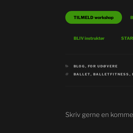
TILMELD workshop
B
BLIV instruktør
START
KATEGORIER
BLOG
,
FOR UDØVERE
TAGS
BALLET
,
BALLETFITNESS
,
Skriv gerne en komme