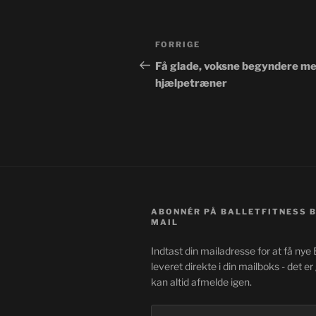
Indlægsnavigation
Forrige
FORRIGE
indlæg
Få glade, voksne begyndere me
hjælpetræner
ABONNÉR PÅ BALLETFITNESS B
MAIL
Indtast din mailadresse for at få ny
leveret direkte i din mailboks - det er
kan altid afmelde igen.
Mailadresse