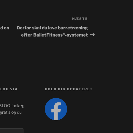
NÆSTE
Næste
indlæg
d en
Derfor skal du lave barretræning
efter BalletFitness®-systemet
LOG VIA
HOLD DIG OPDATERET
e BLOG-indlæg
 gratis og du