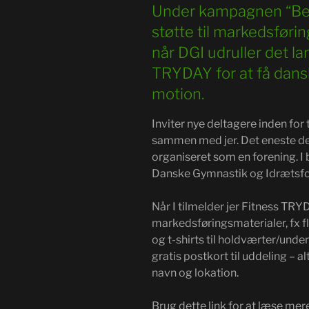
Under kampagnen “Bevæ
støtte til markedsføri
når DGI udruller det 
TRYDAY for at få dansk
motion.
Inviter nye deltagere inden fo
sammen med jer. Det eneste det
organiseret som en forening. 
Danske Gymnastik og Idrætsfo
Når I tilmelder jer Fitness TRYD
markedsføringsmaterialer, fx f
og t-shirts til holdværter/under
gratis postkort til uddeling – 
navn og lokation.
Brug dette link for at læse me