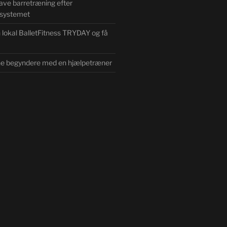
lave barretræning efter
-systemet
n lokal BalletFitness TRYDAY og få
ne begyndere med en hjælpetræner