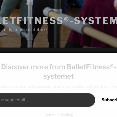
LETFITNESS®-SYSTE
& smidig med balletfitness
BalletFitness®-systemet
Kurser/Certifikater
Om
Discover more from BalletFitness®-
systemet
Subscribe now to keep reading and get access to the full archive
ail…
Subscr
Continue reading