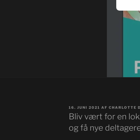
UDGIVET
16. JUNI 2021
AF
CHARLOTTE 
DEN
Bliv vært for en l
og få nye deltager