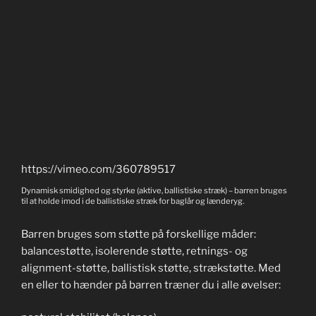
https://vimeo.com/360789517
Dynamisk smidighed og styrke (aktive, ballistiske stræk) – barren bruges
til at holde imod i de ballistiske stræk for baglår og lænderyg.
Barren bruges som støtte på forskellige måder:
balancestøtte, isolerende støtte, retnings- og
alignment-støtte, ballistisk støtte, strækstøtte. Med
en eller to hænder på barren træner du i alle øvelser: