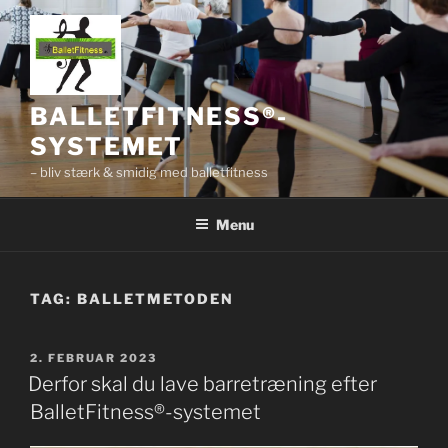
Videre
til
indhold
BALLETFITNESS®-
SYSTEMET
– bliv stærk & smidig med balletfitness
Menu
TAG:
BALLETMETODEN
UDGIVET
2. FEBRUAR 2023
DEN
Derfor skal du lave barretræning efter
BalletFitness®-systemet