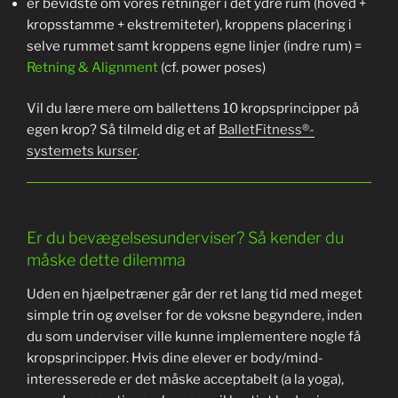
er bevidste om vores retninger i det ydre rum (hoved +
kropsstamme + ekstremiteter), kroppens placering i
selve rummet samt kroppens egne linjer (indre rum) =
Retning & Alignment
(cf. power poses)
Vil du lære mere om ballettens 10 kropsprincipper på
egen krop? Så tilmeld dig et af
BalletFitness®-
systemets kurser
.
Er du bevægelsesunderviser? Så kender du
måske dette dilemma
Uden en hjælpetræner går der ret lang tid med meget
simple trin og øvelser for de voksne begyndere, inden
du som underviser ville kunne implementere nogle få
kropsprincipper. Hvis dine elever er body/mind-
interesserede er det måske acceptabelt (a la yoga),