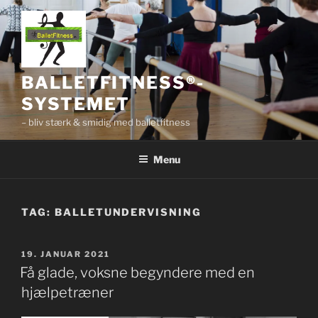
Videre
til
indhold
BALLETFITNESS®-
SYSTEMET
– bliv stærk & smidig med balletfitness
Menu
TAG:
BALLETUNDERVISNING
UDGIVET
19. JANUAR 2021
DEN
Få glade, voksne begyndere med en
hjælpetræner