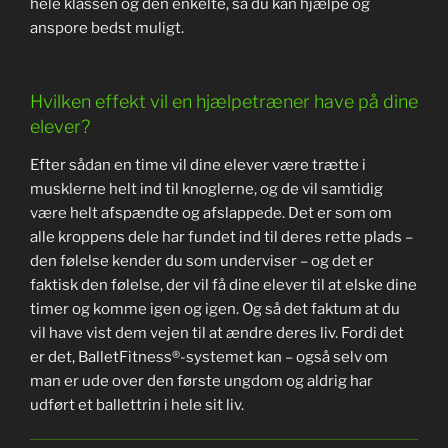
hele klassen og den enkelte, så du kan hjælpe og
anspore bedst muligt.
Hvilken effekt vil en hjælpetræner have på dine
elever?
Efter sådan en time vil dine elever være trætte i
musklerne helt ind til knoglerne, og de vil samtidig
være helt afspændte og afslappede. Det er som om
alle kroppens dele har fundet ind til deres rette plads –
den følelse kender du som underviser – og det er
faktisk den følelse, der vil få dine elever til at elske dine
timer og komme igen og igen. Og så det faktum at du
vil have vist dem vejen til at ændre deres liv. Fordi det
er det, BalletFitness®-systemet kan – også selv om
man er ude over den første ungdom og aldrig har
udført et ballettrin i hele sit liv.