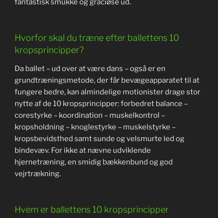
fantastisk smukke og graciøse ud.
Hvorfor skal du træne efter ballettens 10
kropsprincipper?
Da ballet – ud over at være dans – også er en
grundtræningsmetode, der får bevægeapparatet til at
fungere bedre, kan almindelige motionister drage stor
nytte af de 10 kropsprincipper: forbedret balance –
corestyrke – koordination – muskelkontrol –
kropsholdning – knoglestyrke – muskelstyrke –
kropsbevidsthed samt sunde og velsmurte led og
bindevæv. For ikke at nævne udviklende
hjernetræning, en smidig bækkenbund og god
vejrtrækning.
Hvem er ballettens 10 kropsprincipper