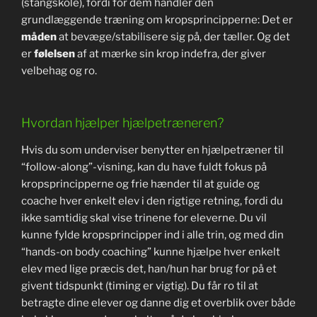
(stangskole), fordi for dem handler den
grundlæggende træning om kropsprincipperne: Det er
måden
at bevæge/stabilisere sig på, der tæller. Og det
er
følelsen
af at mærke sin krop indefra, der giver
velbehag og ro.
Hvordan hjælper hjælpetræneren?
Hvis du som underviser benytter en hjælpetræner til
“follow-along”-visning, kan du have fuldt fokus på
kropsprincipperne og frie hænder til at guide og
coache hver enkelt elev i den rigtige retning, fordi du
ikke samtidig skal vise trinene for eleverne. Du vil
kunne fylde kropsprincipper ind i alle trin, og med din
“hands-on body coaching” kunne hjælpe hver enkelt
elev med lige præcis det, han/hun har brug for på et
givent tidspunkt (timing er vigtig). Du får ro til at
betragte dine elever og danne dig et overblik over både