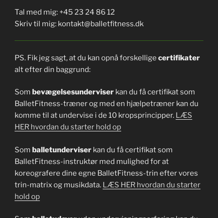
Tal med mig: +45 23 24 86 12
Skriv til mig: kontakt@balletfitness.dk
PS. Fik jeg sagt, at du kan opnå forskellige
certifikater
alt efter din baggrund:
Som
bevægelsesunderviser
kan du få certifikat som
BalletFitness-træner og med en hjælpetræner kan du
komme til at undervise i de 10 kropsprincipper.
LÆS
HER hvordan du starter hold op
Som
balletunderviser
kan du få certifikat som
BalletFitness-instruktør med mulighed for at
koreografere dine egne BalletFitness-trin efter vores
trin-matrix og musikdata.
LÆS HER hvordan du starter
hold op