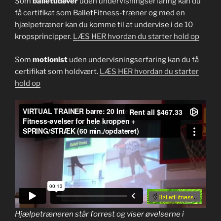
Som
balletudøver
uden undervisningserfaring kan du
få certifikat som BalletFitness-træner og med en
hjælpetræner kan du komme til at undervise i de 10
kropsprincipper.
LÆS HER hvordan du starter hold op
Som
motionist
uden undervisningserfaring kan du få
certifikat som holdvært.
LÆS HER hvordan du starter
hold op
Hjælpetræneren står forrest og viser øvelserne i