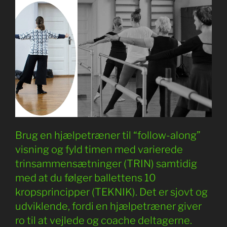
Brug en hjælpetræner til “follow-along”
visning og fyld timen med varierede
trinsammensætninger (TRIN) samtidig
med at du følger ballettens 10
kropsprincipper (TEKNIK). Det er sjovt og
udviklende, fordi en hjælpetræner giver
ro til at vejlede og coache deltagerne.