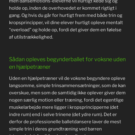
men dansemotions-eleverne vil hurtigt kede sig og
holde op, inden de overhovedet er kommet rigtigt i
gang. Og hvis du går for hurtigt frem med både trin og
kropsprincipper, vil dine elever hurtigt opleve mentalt
“overload” og holde op, fordi det giver dem en følelse
af utilstrækkelighed.
Sådan opleves begynderballet for voksne uden
en hjælpetræner
Uden en hjælpetræner vil de voksne begyndere opleve
langsomme, simple trinsammensætninger, som de kan
overskue, men som de samtidig ikke oplever giver dem
nogen særlig motion eller træning, fordi det egentlige
muskelarbejde mere ligger i kropsprincipperne (det
indre rum) end i selve trinene (det ydre rum). Det er
derfor de professionelle balletdansere laver de mest
simple trin i deres grundtræning ved barren